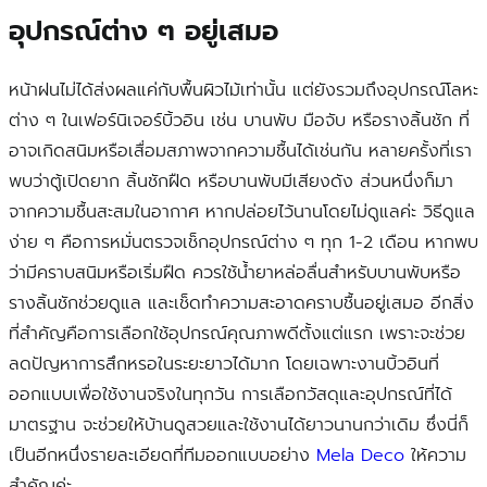
อุปกรณ์ต่าง ๆ อยู่เสมอ
หน้าฝนไม่ได้ส่งผลแค่กับพื้นผิวไม้เท่านั้น แต่ยังรวมถึงอุปกรณ์โลหะ
ต่าง ๆ ในเฟอร์นิเจอร์บิ้วอิน เช่น บานพับ มือจับ หรือรางลิ้นชัก ที่
อาจเกิดสนิมหรือเสื่อมสภาพจากความชื้นได้เช่นกัน หลายครั้งที่เรา
พบว่าตู้เปิดยาก ลิ้นชักฝืด หรือบานพับมีเสียงดัง ส่วนหนึ่งก็มา
จากความชื้นสะสมในอากาศ หากปล่อยไว้นานโดยไม่ดูแลค่ะ วิธีดูแล
ง่าย ๆ คือการหมั่นตรวจเช็กอุปกรณ์ต่าง ๆ ทุก 1-2 เดือน หากพบ
ว่ามีคราบสนิมหรือเริ่มฝืด ควรใช้น้ำยาหล่อลื่นสำหรับบานพับหรือ
รางลิ้นชักช่วยดูแล และเช็ดทำความสะอาดคราบชื้นอยู่เสมอ อีกสิ่ง
ที่สำคัญคือการเลือกใช้อุปกรณ์คุณภาพดีตั้งแต่แรก เพราะจะช่วย
ลดปัญหาการสึกหรอในระยะยาวได้มาก โดยเฉพาะงานบิ้วอินที่
ออกแบบเพื่อใช้งานจริงในทุกวัน การเลือกวัสดุและอุปกรณ์ที่ได้
มาตรฐาน จะช่วยให้บ้านดูสวยและใช้งานได้ยาวนานกว่าเดิม ซึ่งนี่ก็
เป็นอีกหนึ่งรายละเอียดที่ทีมออกแบบอย่าง
Mela Deco
ให้ความ
สำคัญค่ะ