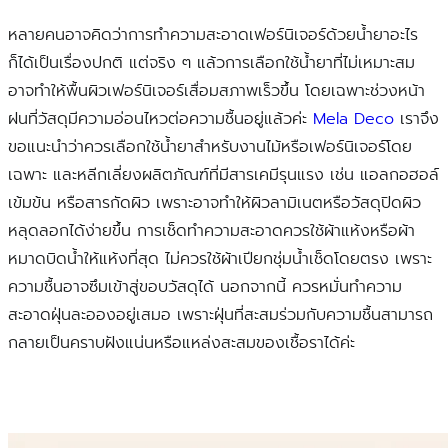
หลายคนอาจคิดว่าการทำความสะอาดเฟอร์นิเจอร์ด้วยน้ำยาอะไร
ก็ได้เป็นเรื่องปกติ แต่จริง ๆ แล้วการเลือกใช้น้ำยาที่ไม่เหมาะสม
อาจทำให้พื้นผิวเฟอร์นิเจอร์เสื่อมสภาพเร็วขึ้น โดยเฉพาะช่วงหน้า
ฝนที่วัสดุมีความอ่อนไหวต่อความชื้นอยู่แล้วค่ะ
Mela Deco
เราจึง
ขอแนะนำว่าควรเลือกใช้น้ำยาสำหรับงานไม้หรือเฟอร์นิเจอร์โดย
เฉพาะ และหลีกเลี่ยงผลิตภัณฑ์ที่มีสารเคมีรุนแรง เช่น แอลกอฮอล์
เข้มข้น หรือสารกัดผิว เพราะอาจทำให้ผิวลามิเนตหรือวัสดุปิดผิว
หลุดลอกได้ง่ายขึ้น การเช็ดทำความสะอาดควรใช้ผ้าแห้งหรือผ้า
หมาดบิดน้ำให้แห้งที่สุด ไม่ควรใช้ผ้าเปียกชุ่มน้ำเช็ดโดยตรง เพราะ
ความชื้นอาจซึมเข้าสู่ขอบวัสดุได้ นอกจากนี้ ควรหมั่นทำความ
สะอาดฝุ่นละอองอยู่เสมอ เพราะฝุ่นที่สะสมร่วมกับความชื้นสามารถ
กลายเป็นคราบฝังแน่นหรือแหล่งสะสมของเชื้อราได้ค่ะ