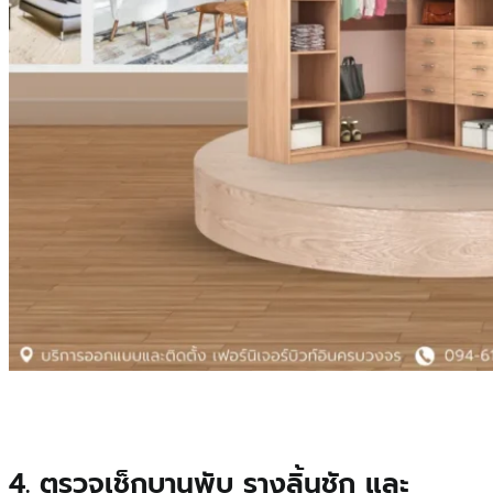
4. ตรวจเช็กบานพับ รางลิ้นชัก และ